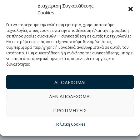
Διαχείριση Συγκατάθεσης
Με Προστατευόμενη Γεωγραφική
Cookies
Ένδειξη (Π.Γ.Ε.).
(2)
Για να παρέχουμε την καλύτερη εμπειρία, χρησιμοποιούμε
τεχνολογίες όπως cookies για την αποθήκευση ή/και την πρόσβαση
σε πληροφορίες συσκευών. Η συγκατάθεση σε αυτές τις τεχνολογίες
θα επιτρέψει σε εμάς να επεξεργαστούμε δεδομένα όπως
συμπεριφορά περιήγησης ή μοναδικά αναγνωριστικά σε αυτόν τον
ιστότοπο. Η μη συγκατάθεση ή η ανάκληση της συγκατάθεσης, μπορεί
Με βάση την ποσότητα
να επηρεάσει αρνητικά αρνητικά ορισμένες λειτουργίες και
δυνατότητες.
1lt
3lt
5lt
250ml
ΑΠΟΔΕΧΟΜΑΙ
500ml
750ml
ΔΕΝ ΑΠΟΔΕΧΟΜΑΙ
ΠΡΟΤΙΜΗΣΕΙΣ
Πολιτική Cookies