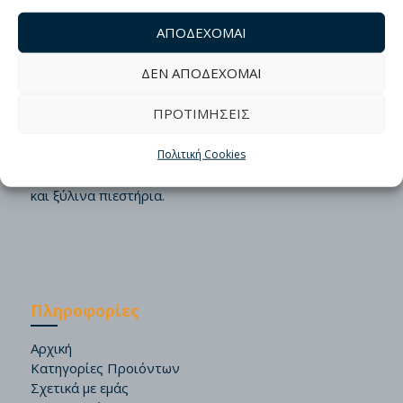
ΑΠΟΔΕΧΟΜΑΙ
Σχετικά με εμάς
ΔΕΝ ΑΠΟΔΕΧΟΜΑΙ
Η οικογένεια Βαλσαμίδη ένας από τους
ΠΡΟΤΙΜΗΣΕΙΣ
παλαιότερους ελαιοκαλλιεργητές και
ελαιοπαραγωγοί στη Σάμο, παράγουν ελαιόλαδο σε
Πολιτική Cookies
παραδοσιακό ελαιοτριβείο στην Υδρούσσα της
Σάμου, χειροκίνητα, χρησιμοποιώντας μυλόπετρες
και ξύλινα πιεστήρια.
Πληροφορίες
Αρχική
Κατηγορίες Προιόντων
Σχετικά με εμάς