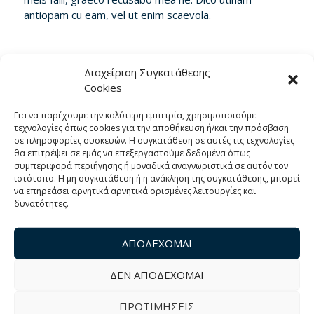
antiopam cu eam, vel ut enim scaevola.
Διαχείριση Συγκατάθεσης
Cookies
Για να παρέχουμε την καλύτερη εμπειρία, χρησιμοποιούμε
τεχνολογίες όπως cookies για την αποθήκευση ή/και την πρόσβαση
σε πληροφορίες συσκευών. Η συγκατάθεση σε αυτές τις τεχνολογίες
θα επιτρέψει σε εμάς να επεξεργαστούμε δεδομένα όπως
Σχετικά με εμάς
συμπεριφορά περιήγησης ή μοναδικά αναγνωριστικά σε αυτόν τον
ιστότοπο. Η μη συγκατάθεση ή η ανάκληση της συγκατάθεσης, μπορεί
να επηρεάσει αρνητικά αρνητικά ορισμένες λειτουργίες και
Η οικογένεια Βαλσαμίδη ένας από τους
δυνατότητες.
παλαιότερους ελαιοκαλλιεργητές και
ελαιοπαραγωγοί στη Σάμο, παράγουν ελαιόλαδο σε
παραδοσιακό ελαιοτριβείο στην Υδρούσσα της
ΑΠΟΔΕΧΟΜΑΙ
Σάμου, χειροκίνητα, χρησιμοποιώντας μυλόπετρες
και ξύλινα πιεστήρια.
ΔΕΝ ΑΠΟΔΕΧΟΜΑΙ
ΠΡΟΤΙΜΗΣΕΙΣ