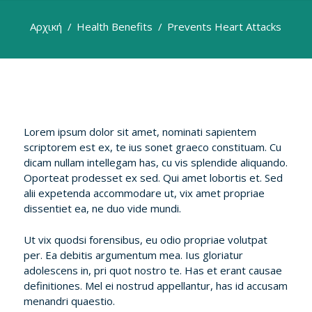
Αρχική
Health Benefits
Prevents Heart Attacks
Lorem ipsum dolor sit amet, nominati sapientem
scriptorem est ex, te ius sonet graeco constituam. Cu
dicam nullam intellegam has, cu vis splendide aliquando.
Oporteat prodesset ex sed. Qui amet lobortis et. Sed
alii expetenda accommodare ut, vix amet propriae
dissentiet ea, ne duo vide mundi.
Ut vix quodsi forensibus, eu odio propriae volutpat
per. Ea debitis argumentum mea. Ius gloriatur
adolescens in, pri quot nostro te. Has et erant causae
definitiones. Mel ei nostrud appellantur, has id accusam
menandri quaestio.