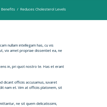
 Benefits
Reduces Cholesterol Levels
cam nullam intellegam has, cu vis
, vix amet propriae dissentiet ea, ne
ens in, pri quot nostro te. Has et erant
 ad dicant officiis accusamus, iuvaret
it nam et. Vim at officiis platonem, sit
ttantur, ne sit quem delicatissimi,