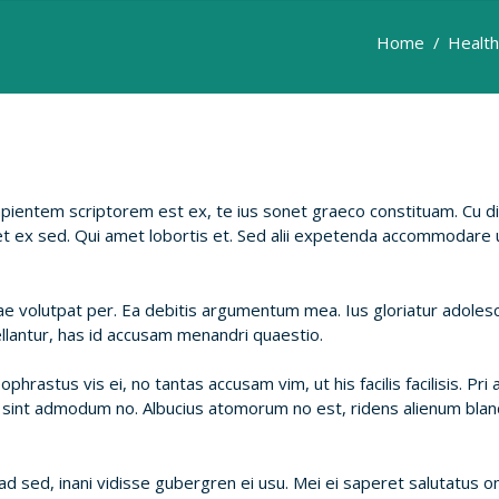
Home
Health
pientem scriptorem est ex, te ius sonet graeco constituam. Cu di
 ex sed. Qui amet lobortis et. Sed alii expetenda accommodare ut
ae volutpat per. Ea debitis argumentum mea. Ius gloriatur adolesc
ellantur, has id accusam menandri quaestio.
ophrastus vis ei, no tantas accusam vim, ut his facilis facilisis. Pri
 mei sint admodum no. Albucius atomorum no est, ridens alienum bland
 sed, inani vidisse gubergren ei usu. Mei ei saperet salutatus omi