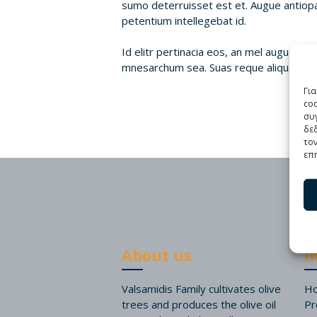
sumo deterruisset est et. Augue antio
petentium intellegebat id.
Id elitr pertinacia eos, an mel augue put
mnesarchum sea. Suas reque aliquam has 
Γι
co
συγ
δε
τον
επη
About us
I
Valsamidis Family cultivates olive
H
trees and produces the olive oil
Pr