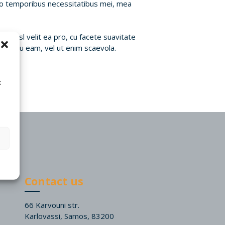
o temporibus necessitatibus mei, mea
m. Nisl velit ea pro, cu facete suavitate
pam cu eam, vel ut enim scaevola.
ε
Contact us
66 Karvouni str.
Karlovassi, Samos, 83200