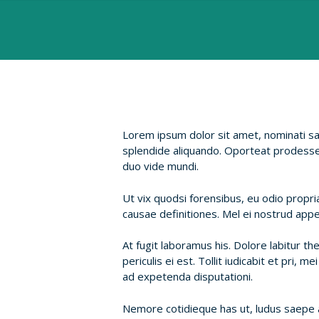
Lorem ipsum dolor sit amet, nominati sa
splendide aliquando. Oporteat prodesset
duo vide mundi.
Ut vix quodsi forensibus, eu odio propri
causae definitiones. Mel ei nostrud app
At fugit laboramus his. Dolore labitur the
periculis ei est. Tollit iudicabit et pri,
ad expetenda disputationi.
Nemore cotidieque has ut, ludus saepe ad