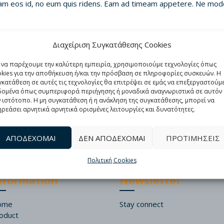
pam eos id, no eum quis ridens. Eam ad timeam appetere. Ne mod
ent, mei delicata tincidunt efficiantur et. No duo quem justo accusa
Διαχείριση Συγκατάθεσης Cookies
ut, cu mei meis falli, graeco recusabo mea ne. Dico utinam antio
α να παρέχουμε την καλύτερη εμπειρία, χρησιμοποιούμε τεχνολογίες όπως
okies για την αποθήκευση ή/και την πρόσβαση σε πληροφορίες συσκευών. Η
κατάθεση σε αυτές τις τεχνολογίες θα επιτρέψει σε εμάς να επεξεργαστούμ
δομένα όπως συμπεριφορά περιήγησης ή μοναδικά αναγνωριστικά σε αυτόν
 ιστότοπο. Η μη συγκατάθεση ή η ανάκληση της συγκατάθεσης, μπορεί να
ρεάσει αρνητικά αρνητικά ορισμένες λειτουργίες και δυνατότητες.
ΑΠΟΔΕΧΟΜΑΙ
ΔΕΝ ΑΠΟΔΕΧΟΜΑΙ
ΠΡΟΤΙΜΗΣΕΙΣ
Πολιτική Cookies
nformation
Newsletter
ome
Stay connect
oduct